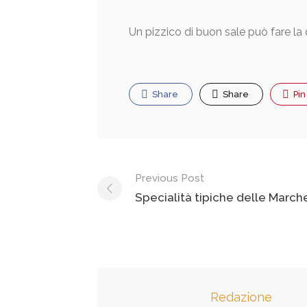
Un pizzico di buon sale può fare la 
Share
Share
Pin
Post
Previous Post
navigation
Specialità tipiche delle March
Redazione