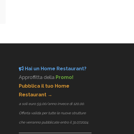
Hai un Home Restaurant?
Approffitta della
Promo!
Pubblica il tuo Home
Restaurant →
a soli euro 59,00/anno invece di 120,00.
Offerta valida per tutte le nuove strutture
che verranno pubblicate entro il 31.07.2024.