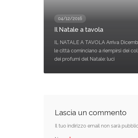
04/12/2016
Il Natale a tavola
IL NATALE A TAVOLA Arriva Dicemb
le città cominciano a riempirsi dei col
dei profumi del Natale: luci
Lascia un commento
Il tuo indirizzo email non sarà pubbli