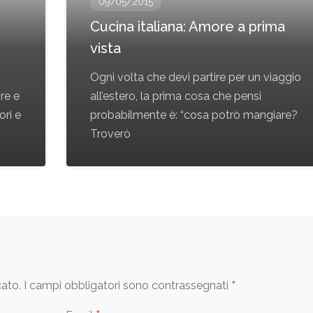
09/05/2015
Cucina italiana: Amore a prima
vista
Ogni volta che devi partire per un viaggio
re e
all’estero, la prima cosa che pensi
ori e
probabilmente è: “cosa potrò mangiare?
Troverò
*
cato.
I campi obbligatori sono contrassegnati