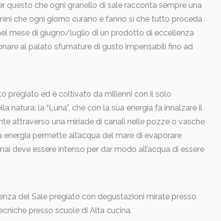
 per questo che ogni granello di sale racconta sempre una
 Uomini che ogni giorno curano e fanno sì che tutto proceda
 nel mese di giugno/luglio di un prodotto di eccellenza
 donare al palato sfumature di gusto impensabili fino ad
to pregiato ed è coltivato da millenni con il solo
la natura: la “Luna”, che con la sua energia fa innalzare il
te attraverso una miriade di canali nelle pozze o vasche
lda energia permette all’acqua del mare di evaporare
 mai deve essere intenso per dar modo all’acqua di essere
nza del Sale pregiato con degustazioni mirate presso
tecniche presso scuole di Alta cucina.