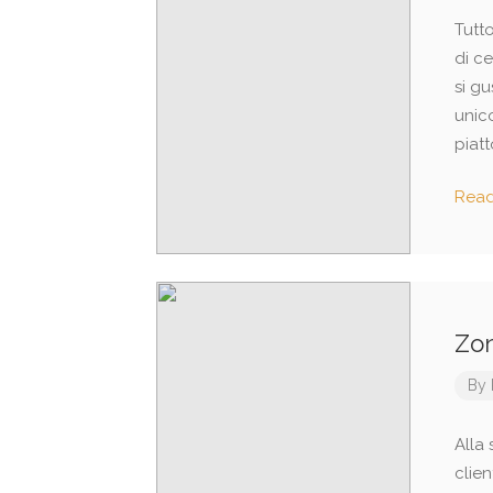
Tutt
di ce
si g
unico
piatt
Rea
Zon
By
Alla 
clie