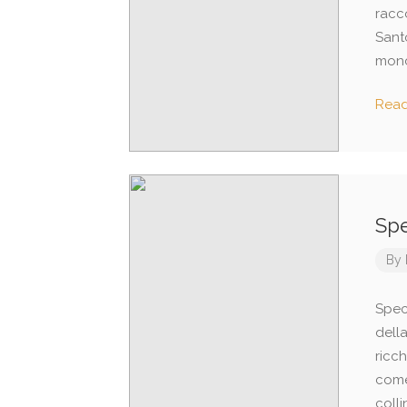
racc
Santo
mond
Rea
Spe
By
Speci
della
ricch
come 
colli