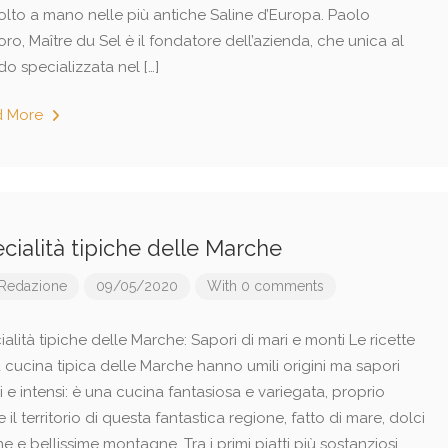
olto a mano nelle più antiche Saline d’Europa. Paolo
ro, Maître du Sel è il fondatore dell’azienda, che unica al
o specializzata nel […]
d More
cialità tipiche delle Marche
Redazione
09/05/2020
With 0 comments
alità tipiche delle Marche: Sapori di mari e monti Le ricette
 cucina tipica delle Marche hanno umili origini ma sapori
i e intensi: è una cucina fantasiosa e variegata, proprio
il territorio di questa fantastica regione, fatto di mare, dolci
ne e bellissime montagne. Tra i primi piatti più sostanziosi