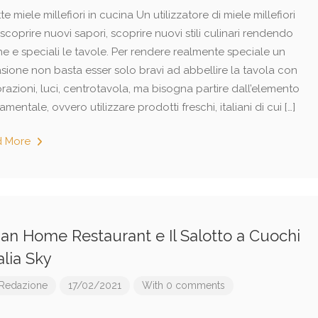
te miele millefiori in cucina Un utilizzatore di miele millefiori
coprire nuovi sapori, scoprire nuovi stili culinari rendendo
he e speciali le tavole. Per rendere realmente speciale un
sione non basta esser solo bravi ad abbellire la tavola con
azioni, luci, centrotavola, ma bisogna partire dall’elemento
mentale, ovvero utilizzare prodotti freschi, italiani di cui […]
d More
lian Home Restaurant e Il Salotto a Cuochi
talia Sky
Redazione
17/02/2021
With 0 comments