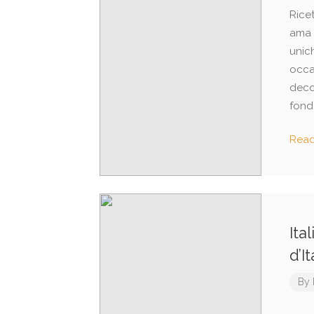
Ricet
ama s
unic
occa
decor
fonda
Rea
Ita
d’I
By