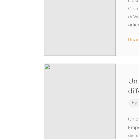
rilas
Gior
di Vi
artic
Rea
Un 
dif
By
Un p
Empo
dist