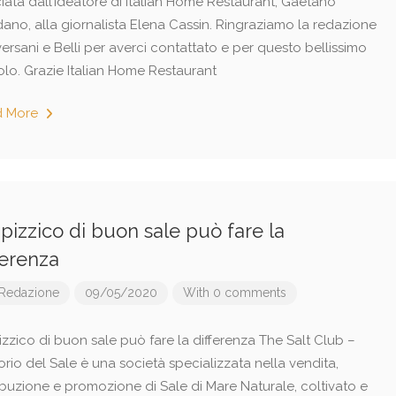
ciata dall’ideatore di Italian Home Restaurant, Gaetano
dano, alla giornalista Elena Cassin. Ringraziamo la redazione
versani e Belli per averci contattato e per questo bellissimo
olo. Grazie Italian Home Restaurant
d More
pizzico di buon sale può fare la
ferenza
Redazione
09/05/2020
With 0 comments
izzico di buon sale può fare la differenza The Salt Club –
rio del Sale è una società specializzata nella vendita,
ribuzione e promozione di Sale di Mare Naturale, coltivato e