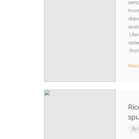
semp
trova
dispa
quals
Utent
dete
Profe
Rea
Ric
spu
By