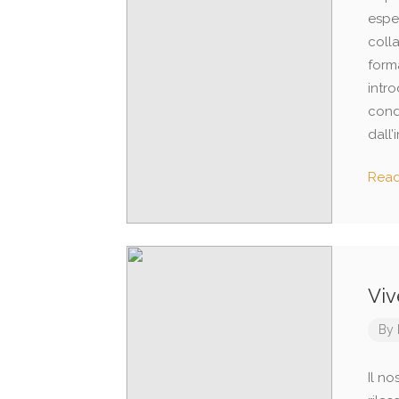
espe
colla
forma
intr
cond
dall’
Rea
Viv
By
Il no