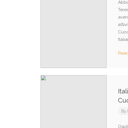
Abbi
Tere
averc
atti
Cuoch
Itali
Rea
Ita
Cuo
By
Ospit